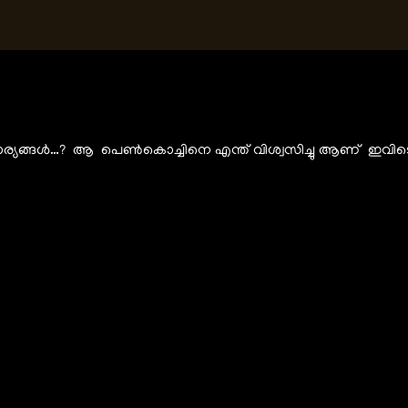
കാര്യങ്ങൾ…? ആ പെൺകൊച്ചിനെ എന്ത് വിശ്വസിച്ചു ആണ് ഇവിടെ നി