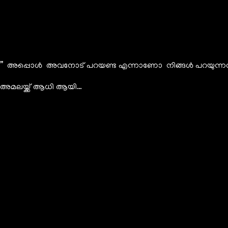
” അപ്പൊൾ അവനോട് പറയണ്ട എന്നാണോ നിങ്ങൾ പറയുന്നത
അമലയ്ക്ക് ആധി ആയി…