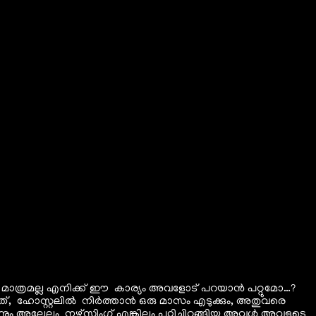
 മാത്രമല്ല എനിക്ക് ഈ കാര്യം അവളോട് പറയാൻ പറ്റുമോ…?
ത്, ഹോസ്റ്റലിൽ നിർത്താൻ ഒരു മാസം എടുക്കും, അതുവരെ
 അല്ലേലും നഴ്സിംഗ് എങ്കിലും പഠിച്ചിറങ്ങിയ അവൾ അവളുടെ