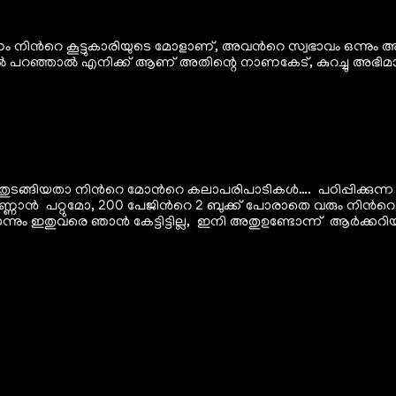
്കണം നിൻറെ കൂട്ടുകാരിയുടെ മോളാണ്, അവൻറെ സ്വഭാവം ഒന്നും അ
ടിൽ പറഞ്ഞാൽ എനിക്ക് ആണ് അതിന്റെ നാണകേട്, കുറച്ചു അഭിമാ
ൾ തുടങ്ങിയതാ നിൻറെ മോൻറെ കലാപരിപാടികൾ…. പഠിപ്പിക്കുന്ന ട
ി, എണ്ണാൻ പറ്റുമോ, 200 പേജിൻറെ 2 ബുക്ക് പോരാതെ വരും നി
ന്നും ഇതുവരെ ഞാൻ കേട്ടിട്ടില്ല, ഇനി അതുഉണ്ടോന്ന് ആർക്കറി