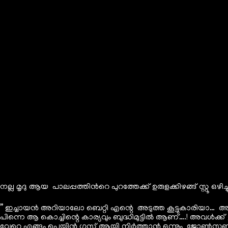
നല്ല മൃദു ആയ പാലപ്പത്തിൻറെ പുറത്തേക്ക് ഉരുളക്കിഴങ്ങ് സ്റ്റൂ ഒഴിച്
” ഇച്ചായൻ അറിയാലോ ബെറ്റി എന്റെ അടുത്ത കൂട്ടുകാരിയാ… 
പിന്നെ ആ കൊച്ചിന്റെ കാര്യവും ബുദ്ധിമുട്ടിൽ ആണ്….! അവൾ
വേറെ എങ്ങും പെയിൻ ഗസ്റ്റ്‌ ആയി നിർത്താൻ ഒന്നും ജോൺസൺ 