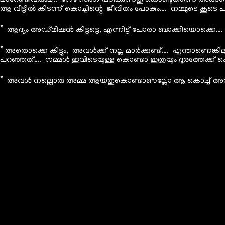
മാറേണ്ടിവരുംമ്.. നേഴ്സിംഗ് പഠിക്കുന്നതു കൊണ്ടുതന്നെ അങ്ങ
ആ വീട്ടിൽ കിടന്ന് കൊച്ചിന്റെ ജീവിതം പോകും…. നമ്മുടെ കൂ
” ആദ്യം അഡ്മിഷൻ കിട്ടട്ടെ, എന്നിട്ട് പോരാ ബാക്കിയൊക്കെ….
” അതൊക്കെ കിട്ടും, അവൾക്ക് നല്ല മാർക്കുണ്ട്…. എന്താണെങ്കി
പറഞ്ഞത്…. നമ്മൾ ഇവിടെയുള്ള കൊണ്ടാ ഇത്രയും ദൂരത്തേക്ക് ക
” അവൾ നല്ലൊരു അമ്മ ആയതുകൊണ്ടാണല്ലോ ആ കൊച്ച് അവിടെ ഇത