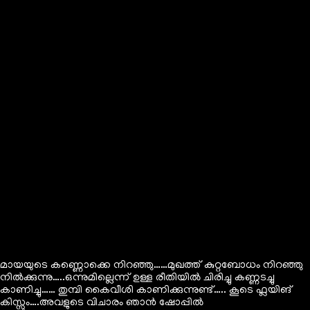
മായയുടെ കണ്ണൊക്കെ നിറഞ്ഞു……മുഖത്ത് കുറ്റബോധം നിറഞ്ഞു
നിൽക്കുന്നു…..ഒന്നുമില്ലെന്ന് ഉള്ള രീതിയിൽ ചിരിച്ചു കണ്ണടച്ചു
കാണിച്ചു…… തുമ്പി കൈവീശി കാണിക്കുന്നുണ്ട്….. കൂടെ ഫ്ലയിങ്
കിസ്സും….അവളുടെ വിചാരം ഞാൻ ഷോപ്പിൽ