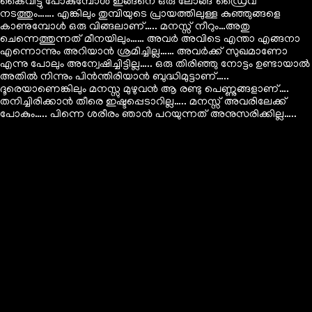
കൈവിട്ടു പോകുമ്പോൾ ഇങ്ങനെ ഒരു ലോങ്ങ്‌ ഡ്രൈവ്
നടത്തും……. എങ്കിലും തുമ്പിയുടെ പ്രായത്തിലുള്ള കുഞ്ഞുങ്ങളെ
കാണുമ്പോൾ ഒരു വിങ്ങലാണ്….. മനസ്സ് നീറും…അതു
ചെന്നെത്തുന്നത് മീനയിലും…… അവർ അവിടെ എന്താ എങ്ങനാ
എന്നൊന്നും അറിയാൻ ശ്രമിച്ചില്ല…… അവർക്ക് സുഖമാണോ
എന്നു പോലും അന്വേഷിച്ചിട്ടില്ല….. ഒരു തിരിഞ്ഞു നോട്ടം ഉണ്ടായാൽ
അതിൽ നിന്നും പിൻന്തിരിയാൻ ബുദ്ധിമുട്ടാണ്…..
ദൂരെയാണെങ്കിലും മനസ്സു മുഴുവൻ ആ രണ്ടു പെണ്ണുങ്ങളാണ്….
തനിച്ചിരിക്കാൻ തീരെ ഇഷ്ടപ്പെടാറില്ല….. മനസ്സ് അവരിലേക്ക്
പോകും….. പിന്നെ ശരീരം ഞാൻ പറയുന്നത് അനുസരിക്കില്ല…..