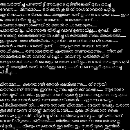
ആവർത്തിച്ചു പറഞ്ഞിട്ട് അവളുടെ മുടിയിലേക്ക് മുഖം മറച്ചു
ദേവൻ….. മീനമ്മാ….. ഒരിക്കൽ കൂടി നിരാശനാവാൻ പറ്റില്ല
എനിക്കു….വേദനിക്കാനും….അതുകൊണ്ട് തുറന്നു പറയണം…… ഈ
ജയദേവ് നിന്റെ കൂടെ വേണോ… വേണ്ടയോന്ന്…..
വേണ്ടായെന്നാണെങ്കിൽ ഞാൻ പൊക്കോളാം…..
പരാതിയില്ല..പിന്നൊരു തിരിച്ചു വരവ് ഉണ്ടാവില്ല…. ഉറപ്പ്.. മീന
ദേവന്റെ കൈത്തണ്ടയിൽ പിടിച്ചു ശക്തിയിൽ നഖം അമർത്തി……
ഇഷ്ടപ്പെടാത്ത രീതിയിൽ.. എനിക്കു വേദനിക്കുന്നു മീനമ്മാ……
ഞാൻ പണ്ടേ പറഞ്ഞിട്ടുണ്ട്…… ആദ്യത്തെ വേദന ഞാൻ
സഹിക്കും….. രണ്ടാമത്തേത് എങ്ങനെ വേണമെന്നും…. നിനക്ക്
സമ്മതമെങ്കിൽ വേദനിപ്പിച്ചോ…. ദേവന്റെ പതിഞ്ഞ ചിരി
കേട്ടപ്പോൾ അവൾ പെട്ടെന്നു കൈ വലിച്ചു…. ദേവൻ അവളുടെ മുടി
മാറ്റി തോളിൽ താടി ചേർത്തു വെച്ചു…… മീന ഒന്നുകൂടി മുഖം മറച്ചു
പിടിച്ചു……
മീനമ്മാ….. കുറെയായി ഞാൻ ക്ഷമിക്കുന്നു…. നിന്റെയീ
മൗനമാണ് അന്നും ഇന്നും എന്നും എനിക്ക് ദേഷ്യം….. ആരോടാ
നിന്റെയീ വാശി…. ഇത്രയും നാൾ എന്റെ ഉറക്കം കളഞ്ഞ ആ മുഖം
ഒന്നു കാണാൻ ഓടി വന്നതാണ് ഞാൻ…. എന്നെ ദേഷ്യം
പിടിപ്പിക്കരുത് നീ….. ഒന്നു നോക്ക് മീനമ്മാ… ദേവന് ദേഷ്യം വരാൻ
തുടങ്ങിയെന്നു മീനയ്ക്ക് മനസ്സിലായി…… മുഖം തിരിക്കാൻ കൈ
ഒന്നയച്ചതും പിടി വിടുവിച്ചു മീന ചാടിയെഴുന്നേറ്റു….. മുടിയിലാണ്
ദേവന് പിടുത്തം കിട്ടിയത്…… തിരിയാതെ തന്നെ അവൾ അതു
വിടുവിച്ചു…… വീണ്ടും നടക്കാൻ തുടങ്ങിയതും സാരിയുടെ തുമ്പിൽ