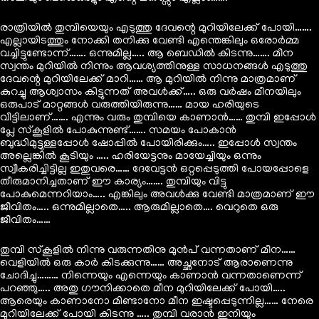
രാത്രിയിൽ തുമ്പിയെയും എടുത്തു ദേവന്റെ മുറിയിലേക്ക് പോയി…….
എല്ലായിടത്തും നോക്കി തനിക്കു വേണ്ടി എന്തെങ്കിലും ഒരോർമ്മ
വച്ചിട്ടുണ്ടോന്ന്……. ഒന്നുമില്ല….. ആ ബെഡിൽ കിടന്നു……. മീന
സ്വന്തം മുറിയിൽ നിന്നും ആവശ്യത്തിനുള്ള സാധനങ്ങൾ എടുത്തു
ദേവന്റെ മുറിയിലേക്ക് മാറി…… ആ മുറിയിൽ നിന്നു മാത്രമാണ്
കുറച്ചു ആശ്വാസം കിട്ടുന്നത് അവൾക്ക്….. ഒരു വർഷം മീനയിലും
ഒരുപാട് മാറ്റങ്ങൾ വരുത്തിയിരുന്നു…… മായ ഹരിയുടെ
വീട്ടിലാണ്……. എന്നും വരും തുമ്പിയെ കാണാൻ…… തുമ്പി ഇപ്പോൾ
പ്ലേ സ്കൂളിൽ പോകുന്നുണ്ട്……. സമയം പോകാൻ
ബുദ്ധിമുട്ടുള്ളപ്പോൾ ഷോപ്പിൽ പോയിരിക്കും….. ഇപ്പോൾ സ്വന്തം
അല്ലെങ്കിൽ കൂടിയും ….. ഹരിയേട്ടനും മായേച്ചിയും ഒന്നും
സ്വീകരിച്ചിട്ടില്ല ഇതുവരെ…… ദേവേട്ടൻ ഒറ്റപ്പെടുത്തി പോയപ്പോളെ
തീരുമാനിച്ചതാണ് ഈ കാര്യം……. തുമ്പിയും വിട്ടു
പോകുമെന്നറിയാം….. എങ്കിലും അവൾക്കു വേണ്ടി മാത്രമാണ് ഈ
ജീവിതം….. ഒന്നുമില്ലാതെ….. ആരുമില്ലാതെ…. വെറുതെ ഒരു
ജീവിതം……
തുമ്പി സ്കൂളിൽ നിന്നു വരുന്നതിനു മുൻപ് വന്നതാണ് മീന……
വെളിയിൽ ഒരു കാർ കിടക്കുന്നു…… അച്ഛനോട് ആരാണെന്നു
ചോദിച്ചു……… നിന്നെയും എന്നെയും കാണാൻ വന്നതാണെന്ന്
പറഞ്ഞു….. അതു ഗൗനിക്കാതെ മീന മുറിയിലേക്ക് പോയി…..
ആരെയും കാണാനോ മിണ്ടാനോ മീന ഇഷ്ടപ്പെടുന്നില്ല…… നേരെ
മുറിയിലേക്ക് പോയി കിടന്നു ….. തുമ്പി വരാൻ ഇനിയും