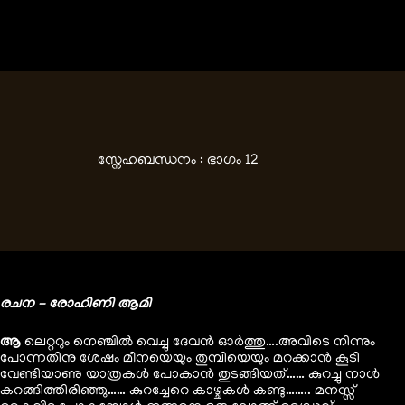
സ്നേഹബന്ധനം : ഭാഗം 12
രചന – രോഹിണി ആമി
ആ
ലെറ്ററും നെഞ്ചിൽ വെച്ചു ദേവൻ ഓർത്തു….അവിടെ നിന്നും
പോന്നതിനു ശേഷം മീനയെയും തുമ്പിയെയും മറക്കാൻ കൂടി
വേണ്ടിയാണു യാത്രകൾ പോകാൻ തുടങ്ങിയത്…… കുറച്ചു നാൾ
കറങ്ങിത്തിരിഞ്ഞു…… കുറച്ചേറെ കാഴ്ചകൾ കണ്ടു…….. മനസ്സ്