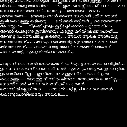
വെച്ചിട്ട് കയറിയ മീനയുടെ കണ്ണിൽ നിന്നും രണ്ടുതുള്ളി അടർന്നു
വീണു…… രണ്ടു അസ്ഥിത്തറ അവളുടെ മനസ്സിലേക്ക് വന്നു…. അന്ന്
ദേവൻ പറഞ്ഞതാണ്…. പോട്ടെ….. അവരുടെ ശാപം
ഉണ്ടാവേണ്ട……. ഇത്രയും നാൾ തന്നെ സംരക്ഷിച്ചതിന് ഞാൻ
കൂലി കൊടുത്തു കഴിഞ്ഞു…….. ഒരിക്കൽ തട്ടിപ്പറിച്ചു കളഞ്ഞതാണ്
ആ സ്നേഹം…… വിളക്കിച്ചാലും കൂട്ടിച്ചേർക്കാൻ പറ്റാത്ത വിധം…..
അവൾ പെട്ടെന്നു തുമ്പിയെയും എടുത്തു മുറിയിലേക്ക് പോയി…..
അവളെ ചേർത്തുപിടിച്ചു കരഞ്ഞു…… അവൾ ആകെ അന്തംവിട്ടു
നോക്കുന്നുണ്ട്…….. കരയുന്നതു കണ്ടിട്ടാവും ചേർന്നു മിണ്ടാതെ
കിടക്കുന്നുണ്ട്……. തലയിൽ ആ കുഞ്ഞിക്കൈകൾ കൊണ്ട്
പതിയെ തട്ടി ആശ്വസിപ്പിക്കുന്നുമുണ്ട്…,.
പിറ്റേന്ന് പോകാനിറങ്ങിയപ്പോൾ ഹരിയും ഉണ്ടായിരുന്നു വീട്ടിൽ…..
ഉടനെ വരുമെന്ന് പറഞ്ഞതിനാൽ ആരോടും വല്യ യാത്ര പറച്ചിൽ
ഉണ്ടായിരുന്നില്ല….. തുമ്പിയെ ചേർത്തുപിടിച്ചു ഒരുപാട് ഉമ്മ
കൊടുത്തു……. അടുത്തു നിന്നിട്ടും മീനയെ നോക്കാൻ പോയില്ല……
നോക്കിയാൽ ചിലപ്പോൾ തനിക്ക് പോകാൻ
തോന്നിയില്ലെങ്കിലോ…… പറയാൻ പറ്റില്ല ചിലപ്പോൾ ഞാൻ
കൊണ്ടുപോയിക്കളയും അവളെ……..