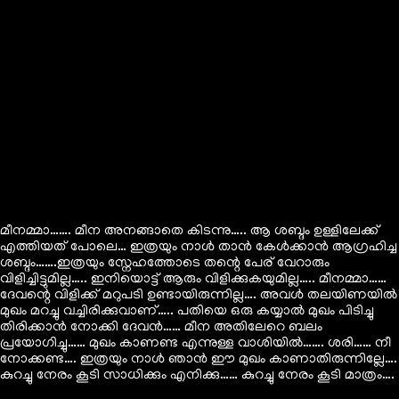
മീനമ്മാ……. മീന അനങ്ങാതെ കിടന്നു….. ആ ശബ്ദം ഉള്ളിലേക്ക്
എത്തിയത് പോലെ… ഇത്രയും നാൾ താൻ കേൾക്കാൻ ആഗ്രഹിച്ച
ശബ്ദം…….ഇത്രയും സ്നേഹത്തോടെ തന്റെ പേര് വേറാരും
വിളിച്ചിട്ടുമില്ല….. ഇനിയൊട്ട് ആരും വിളിക്കുകയുമില്ല….. മീനമ്മാ……
ദേവന്റെ വിളിക്ക് മറുപടി ഉണ്ടായിരുന്നില്ല…. അവൾ തലയിണയിൽ
മുഖം മറച്ചു വച്ചിരിക്കുവാണ്….. പതിയെ ഒരു കയ്യാൽ മുഖം പിടിച്ചു
തിരിക്കാൻ നോക്കി ദേവൻ…… മീന അതിലേറെ ബലം
പ്രയോഗിച്ചു…… മുഖം കാണണ്ട എന്നുള്ള വാശിയിൽ……. ശരി…… നീ
നോക്കണ്ട…. ഇത്രയും നാൾ ഞാൻ ഈ മുഖം കാണാതിരുന്നില്ലേ….
കുറച്ചു നേരം കൂടി സാധിക്കും എനിക്കു…… കുറച്ചു നേരം കൂടി മാത്രം….