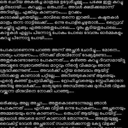
ഒരു ചെറിയ അകൽച്ച മാത്രമേ ഉദ്ദേശിച്ചുള്ളൂ…… പക്ഷേ ഇതു കുറച്ചു
കൂടിപ്പോയി….. കുറച്ചല്ല…. ഒരുപാട്…. അവൾ ക്ഷമിക്കുമോന്ന്
അറിയില്ല… എങ്കിലും കാണണം……. ഉറക്കം
കാടാക്ഷിച്ചതെയില്ല…..രാവിലെ തന്നെ ഇറങ്ങി……. കഷ്ടതകൾ
മാത്രം തന്ന നാട്ടിലേക്ക്……. ഒന്നു പൊളിച്ചെഴുതാൻ……. ഡ്രൈവ്
ചെയ്തിട്ടു എങ്ങും എത്താത്തതുപോലെ…… ദൂരം കൂടിയതുപോലെ……
കാഴ്ചകൾ എല്ലാം പിന്നോട്ടു പോകും പോലെ ദേവനും ഓർമ്മകളും
കുറച്ചു പിന്നോട്ടു പോയി………
പോകുവാണെന്നു പറഞ്ഞ അന്ന് അച്ഛൻ ചോദിച്ചു….. മോനെ…
സത്യം പറയണം…… നിനക്ക് മീനുവിനോട് ദേഷ്യമുണ്ടോ……
അതുകൊണ്ടാണോ പോകുന്നത്…… കഴിഞ്ഞ കുറച്ചു ദിവസമായിട്ടു
അവളുടെ സ്വഭാവത്തിലെ മാറ്റവും നിന്റെ വിഷമവും ഞാൻ
ശ്രദ്ധിക്കുന്നുണ്ട്……… അവൾക്ക് പറ്റിയ ഒരബദ്ധം ആയിട്ട്
നിനക്കതു കാണാൻ പറ്റില്ലേ….. അറിഞ്ഞുകൊണ്ട് ആരെയും
എന്റെ കുഞ്ഞ് ഉപദ്രവിക്കില്ല……. ദ്രോഹിച്ചവരെയും സ്നേഹിക്കാനേ
അറിയൂ അവൾക്ക്…… ഭാര്യയുടെ അസ്ഥിത്തറക്കു മുൻപിൽ വിളക്കു
വയ്ക്കുന്ന മീനുവിനെ നോക്കി പറഞ്ഞു…..
ഒരിക്കലും അല്ല അച്ഛാ….. അതുകൊണ്ടൊന്നുമല്ല ഞാൻ
പോകുന്നത് ……… എനിക്കു വീട്ടിൽ ഒന്നു പോകണം….. അച്ഛനെയും
അമ്മയെയും ഒന്നു കാണണം….. ഒരുപാട് ആയില്ലേ പോയിട്ട്……
ഇപ്പോൾ അവരെ ഒന്ന് കാണാൻ തോന്നുന്നു…… അത്രേയുള്ളൂ…
വൈകിട്ട് ദേവൻ അച്ഛനോട് സംസാരിക്കുന്നതു കേട്ടു വിളക്ക്