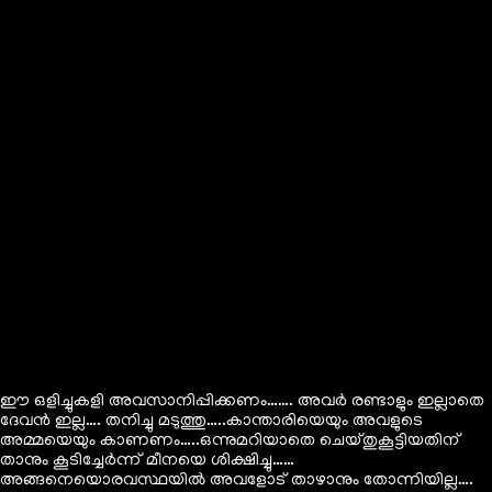
ഈ ഒളിച്ചുകളി അവസാനിപ്പിക്കണം……. അവർ രണ്ടാളും ഇല്ലാതെ
ദേവൻ ഇല്ല…. തനിച്ചു മടുത്തു…..കാന്താരിയെയും അവളുടെ
അമ്മയെയും കാണണം…..ഒന്നുമറിയാതെ ചെയ്തുകൂട്ടിയതിന്
താനും കൂടിച്ചേർന്ന് മീനയെ ശിക്ഷിച്ചു……
അങ്ങനെയൊരവസ്ഥയിൽ അവളോട്‌ താഴാനും തോന്നിയില്ല….