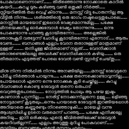
പോകുവാണെന്നാണ്…….. തിരിഞ്ഞൊന്നു നോക്കാതെ കാറിൽ
കയറി……കുറച്ചു ദൂരം കഴിഞ്ഞു വണ്ടി ഒതുക്കി നിർത്തി……
സ്റ്റിയറിങ്ങിൽ തല വെച്ച് കിടന്നു……. മനസ്സ് വിട്ടു പോരുന്നില്ല ആ
വീട്ടിൽ നിന്നും…… ശരീരത്തിന്റെ ഒരു ഭാഗം നഷ്ടപ്പെട്ടതുപോലെ…….
മനസ്സിൽ മായയോട് ഇപ്പോൾ ദേഷ്യമൊന്നുമില്ല….. പക്ഷേ
മീനയെക്കുറിച്ചു ഓർക്കുമ്പോൾ ദേഷ്യം തോന്നുന്നു……… ഒന്നു
പോകണ്ടാന്നു പറഞ്ഞു കൂടായിരുന്നോ…….. അല്ലെങ്കിൽ
ഞാനുംകൂടി വരട്ടേന്ന് ചോദിച്ചു കൂടായിരുന്നോ എന്നോട്…… ആരും
വേണ്ട……… ബന്ധങ്ങൾ എല്ലാം വേദന തരാനുള്ളത് മാത്രമാണ്
ഉള്ളത് ………. തനിച്ചുള്ള ജീവിതമാണ് നല്ലത്…… വേദനിക്കാൻ
ഞാനുണ്ടെങ്കിലല്ലേ അവൾക്ക് വേദനിപ്പിക്കാൻ കഴിയു……… ഒരു
തീരുമാനം എടുത്തത് പോലെ ദേവൻ വണ്ടി സ്റ്റാർട്ട്‌ ചെയ്തു……
മീനു നിന്ന നിൽപ്പിൽ നിന്നും അനങ്ങിയില്ല……..മനസ്സ് ദേവേട്ടനെ
പിടിച്ചു നിർത്താൻ പറയുന്നു…… പക്ഷേ തന്നെക്കൊണ്ടാവുന്നില്ല…….
പോയപ്പോൾ എന്നെ ഒന്നു നോക്കുക കൂടി ചെയ്തില്ല……. കുറച്ചു
ദിവസങ്ങൾ കൊണ്ടു ദേവേട്ടൻ തന്നെ ഒരുപാട്
വെറുത്തതുപോലെ…….. നോട്ടത്തിൽ പോലും ആ പഴയ ഇഷ്ടം
കാണാൻ പറ്റുന്നില്ല…… നേരിട്ട് നോക്കുന്നില്ലന്നെ ഉള്ളൂ….. ഒളിഞ്ഞു
നോട്ടമാണ് കൂടുതലും…ഒന്നും പറയാതെ ദേവേട്ടൻ ഇറങ്ങിയപ്പോൾ
അറിയാതെ കണ്ണുരണ്ടും നിറഞ്ഞൊഴുകി….. മായേച്ചി വന്നു
ആശ്വസിപ്പിച്ചു ഉടനെ വരുമെന്ന് പറഞ്ഞു…… പക്ഷേ എനിക്കല്ലേ
അറിയൂ…. ഇനി ഒരിക്കലും എന്റെ ജീവിതത്തിലേക്ക് ദേവേട്ടൻ
കയറിവരില്ലന്ന്……. എല്ലാം അറുത്തു മുറിച്ചു പോകുവാണ്…….
താലിയും ബന്ധങ്ങളും എന്റെ മനസ്സും എല്ലാം…….